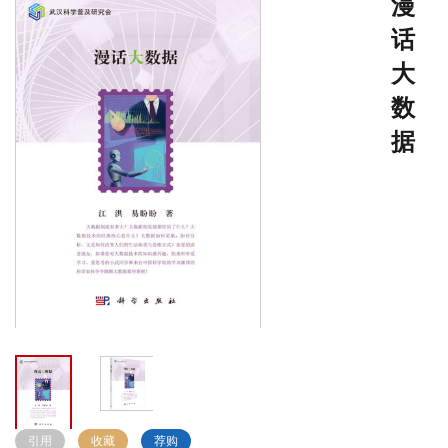
漫
话
大
数
据
引用
收藏
荐购