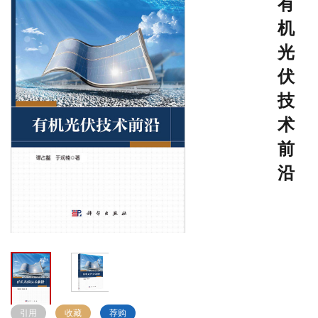
有
机
光
伏
技
术
前
沿
引用
收藏
荐购