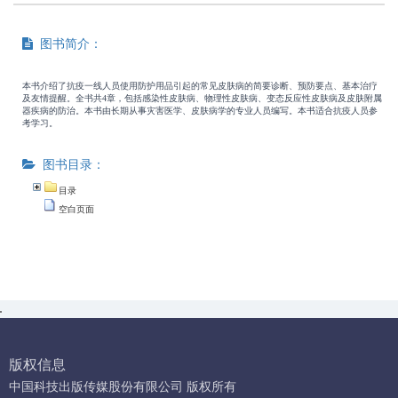
图书简介：
本书介绍了抗疫一线人员使用防护用品引起的常见皮肤病的简要诊断、预防要点、基本治疗
及友情提醒。全书共4章，包括感染性皮肤病、物理性皮肤病、变态反应性皮肤病及皮肤附属
器疾病的防治。本书由长期从事灾害医学、皮肤病学的专业人员编写。本书适合抗疫人员参
考学习。
图书目录：
目录
空白页面
版权信息
中国科技出版传媒股份有限公司 版权所有