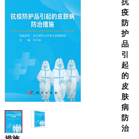
抗
疫
防
护
品
引
起
的
皮
肤
病
防
治