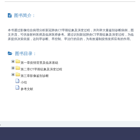
图书简介：
本书通过影像结合病理分析新冠肺炎CT早期征象及演变过程，并列举大量鉴别诊断病例，图
文并茂，可供放射科医师及临床医师参考。通过识别新冠肺炎CT早期征象及演变过程，为临
床提供决策依据，达到早诊断、早控制、早治疗的目的，为有效遏制疫情发挥应有的作用。
图书目录：
第一章疫情背景及临床基础
第二章CT早期征象及演变过程
第三章影像鉴别诊断
小结
参考文献