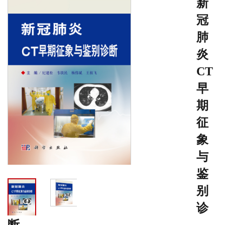
新
冠
肺
炎
CT
早
期
征
象
与
鉴
别
诊