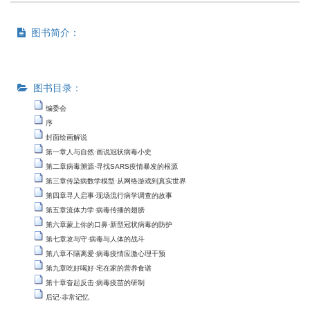
图书简介：
图书目录：
编委会
序
封面绘画解说
第一章人与自然·画说冠状病毒小史
第二章病毒溯源·寻找SARS疫情暴发的根源
第三章传染病数学模型·从网络游戏到真实世界
第四章寻人启事·现场流行病学调查的故事
第五章流体力学·病毒传播的翅膀
第六章蒙上你的口鼻·新型冠状病毒的防护
第七章攻与守·病毒与人体的战斗
第八章不隔离爱·病毒疫情应激心理干预
第九章吃好喝好·宅在家的营养食谱
第十章奋起反击·病毒疫苗的研制
后记·非常记忆