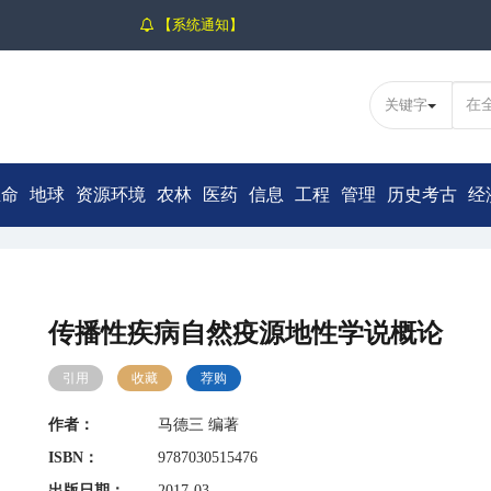
【系统通知】
关键字
生命
地球
资源环境
农林
医药
信息
工程
管理
历史考古
经
传播性疾病自然疫源地性学说概论
引用
收藏
荐购
作者：
马德三 编著
ISBN：
9787030515476
出版日期：
2017-03