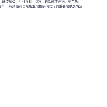
、蝉传脑炎、利什曼病、Q热、钩端螺旋体病、登革热、
等)，特别强调自然疫源地性疾病防治的重要性以及防治