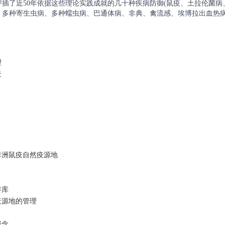
插了近50年依据这些理论实践成就的几十种疾病防御(鼠疫、土拉伦菌病
、多种寄生虫病、多种蠕虫病、巴通体病、非典、禽流感、埃博拉出血热病
理
景
非洲鼠疫自然疫源地
存库
疫源地的管理
概念