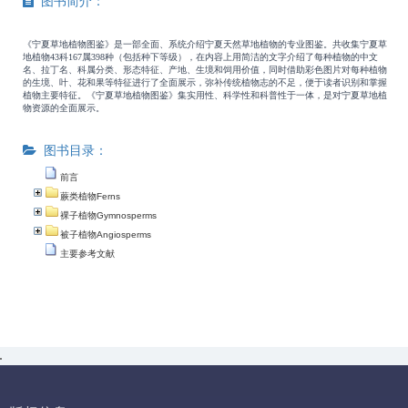
图书简介：
《宁夏草地植物图鉴》是一部全面、系统介绍宁夏天然草地植物的专业图鉴。共收集宁夏草
地植物43科167属398种（包括种下等级），在内容上用简洁的文字介绍了每种植物的中文
名、拉丁名、科属分类、形态特征、产地、生境和饲用价值，同时借助彩色图片对每种植物
的生境、叶、花和果等特征进行了全面展示，弥补传统植物志的不足，便于读者识别和掌握
植物主要特征。《宁夏草地植物图鉴》集实用性、科学性和科普性于一体，是对宁夏草地植
物资源的全面展示。
图书目录：
前言
蕨类植物Ferns
裸子植物Gymnosperms
被子植物Angiosperms
主要参考文献