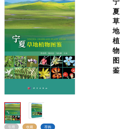
宁
夏
草
地
植
物
图
鉴
引用
收藏
荐购